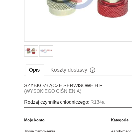
Opis
Koszty dostawy
SZYBKOZŁĄCZE SERWISOWE H.P
Cena nie zawiera ewe
(WYSOKIEGO CIŚNIENIA)
płatności
Rodzaj czynnika chłodniczego:
R134a
Moje konto
Kategorie
Twoje zamówienia
Asortyment