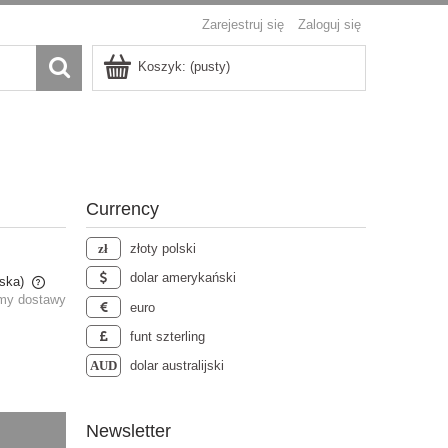
Zarejestruj się
Zaloguj się
Koszyk:
(pusty)
Currency
złoty polski
dolar amerykański
ska)
rmy dostawy
euro
ów
funt szterling
dolar australijski
Newsletter