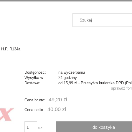
H.P. R134a
Dostępność:
na wyczerpaniu
Wysyłka w:
24 godziny
Dostawa:
od 15,99 zł
- Przesyłka kurierska DPD
(Pol
sprawdź fo
Cena nie zawiera ewentualnych koszt
49,20 zł
Cena brutto:
płatności
40,00 zł
Cena netto:
do koszyka
szt.