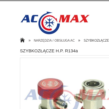
»
»
NARZĘDZIA / OBSŁUGA AC
SZYBKOZŁĄCZE 
SZYBKOZŁĄCZE H.P. R134a